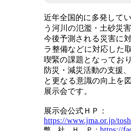
近年全国的に多発して
う河川の氾濫・土砂災
今後予測される災害に
ラ整備などに対応した
喫緊の課題となってお
防災・減災活動の支援
と更なる意識の向上を
展示会です。
展示会公式ＨＰ：
https://www.jma.or.jp/tos
https://f
弊 社 Ｈ Ｐ：