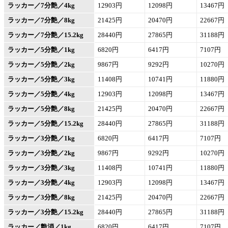
ラッカー／7分艶／4kg
12903円
12098円
13467円
ラッカー／7分艶／8kg
21425円
20470円
22667円
ラッカー／7分艶／15.2kg
28440円
27865円
31188円
ラッカー／5分艶／1kg
6820円
6417円
7107円
ラッカー／5分艶／2kg
9867円
9292円
10270円
ラッカー／5分艶／3kg
11408円
10741円
11880円
ラッカー／5分艶／4kg
12903円
12098円
13467円
ラッカー／5分艶／8kg
21425円
20470円
22667円
ラッカー／5分艶／15.2kg
28440円
27865円
31188円
ラッカー／3分艶／1kg
6820円
6417円
7107円
ラッカー／3分艶／2kg
9867円
9292円
10270円
ラッカー／3分艶／3kg
11408円
10741円
11880円
ラッカー／3分艶／4kg
12903円
12098円
13467円
ラッカー／3分艶／8kg
21425円
20470円
22667円
ラッカー／3分艶／15.2kg
28440円
27865円
31188円
ラッカー／艶消／1kg
6820円
6417円
7107円