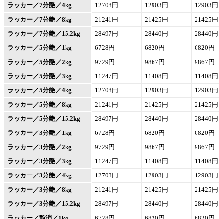
ラッカー／7分艶／4kg
12708円
12903円
12903円
ラッカー／7分艶／8kg
21241円
21425円
21425円
ラッカー／7分艶／15.2kg
28497円
28440円
28440円
ラッカー／5分艶／1kg
6728円
6820円
6820円
ラッカー／5分艶／2kg
9729円
9867円
9867円
ラッカー／5分艶／3kg
11247円
11408円
11408円
ラッカー／5分艶／4kg
12708円
12903円
12903円
ラッカー／5分艶／8kg
21241円
21425円
21425円
ラッカー／5分艶／15.2kg
28497円
28440円
28440円
ラッカー／3分艶／1kg
6728円
6820円
6820円
ラッカー／3分艶／2kg
9729円
9867円
9867円
ラッカー／3分艶／3kg
11247円
11408円
11408円
ラッカー／3分艶／4kg
12708円
12903円
12903円
ラッカー／3分艶／8kg
21241円
21425円
21425円
ラッカー／3分艶／15.2kg
28497円
28440円
28440円
ラッカー／艶消／1kg
6728円
6820円
6820円