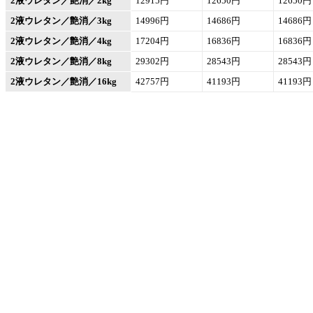
2液ウレタン／艶消／2kg
12915円
12650円
12650円
2液ウレタン／艶消／3kg
14996円
14686円
14686円
2液ウレタン／艶消／4kg
17204円
16836円
16836円
2液ウレタン／艶消／8kg
29302円
28543円
28543円
2液ウレタン／艶消／16kg
42757円
41193円
41193円