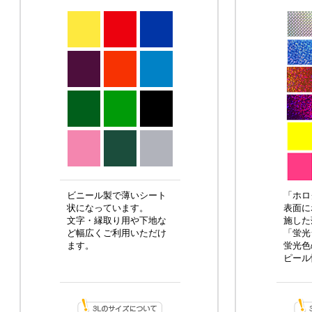
ビニール製で薄いシート
「ホロ
状になっています。
表面に
文字・縁取り用や下地な
施した
ど幅広くご利用いただけ
「蛍光
ます。
蛍光色
ピール