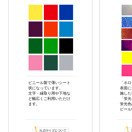
ビニール製で薄いシート
「ホロ
状になっています。
表面に
文字・縁取り用や下地な
施した
ど幅広くご利用いただけ
「蛍光
ます。
蛍光色
ピール